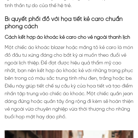
tinh thần tự do của thế hệ trẻ.
Bí quyết phối đồ với họa tiết kẻ caro chuẩn
phong cách
Cách kết hợp áo khoác kẻ caro cho vẻ ngoài thanh lịch
Một chiếc áo khoác blazer hoặc măng tô kẻ caro là món
đồ đầu tư xứng đáng cho bất kỳ ai muốn theo đuổi vẻ
ngoài lịch thiệp. Để đạt được hiệu quả thẩm mỹ cao
nhất, bạn nên kết hợp áo khoác kẻ với những trang phục
bên trong có màu sắc trung tính như đen, trắng hoặc be.
Điều này giúp tiết chế sự cầu kỳ của họa tiết và tạo điểm
nhấn tập trung vào chiếc áo khoác. Một chiếc quần jean
dáng đứng hoặc quần tây ống rộng đi kèm sẽ hoàn thiện
vẻ ngoài vừa chuyên nghiệp vừa thời thượng cho những
buổi họp mặt hay dạo phố.