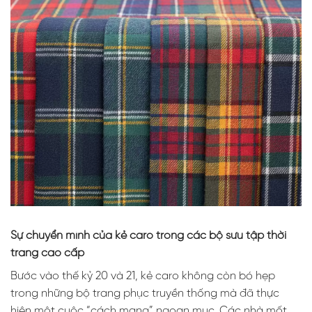
Sự chuyển mình của kẻ caro trong các bộ sưu tập thời
trang cao cấp
Bước vào thế kỷ 20 và 21, kẻ caro không còn bó hẹp
trong những bộ trang phục truyền thống mà đã thực
hiện một cuộc “cách mạng” ngoạn mục. Các nhà mốt