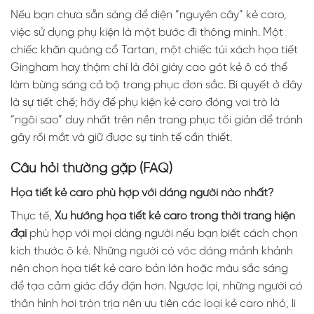
Nếu bạn chưa sẵn sàng để diện “nguyên cây” kẻ caro,
việc sử dụng phụ kiện là một bước đi thông minh. Một
chiếc khăn quàng cổ Tartan, một chiếc túi xách họa tiết
Gingham hay thậm chí là đôi giày cao gót kẻ ô có thể
làm bừng sáng cả bộ trang phục đơn sắc. Bí quyết ở đây
là sự tiết chế; hãy để phụ kiện kẻ caro đóng vai trò là
“ngôi sao” duy nhất trên nền trang phục tối giản để tránh
gây rối mắt và giữ được sự tinh tế cần thiết.
Câu hỏi thường gặp (FAQ)
Họa tiết kẻ caro phù hợp với dáng người nào nhất?
Thực tế,
Xu hướng họa tiết kẻ caro trong thời trang hiện
đại
phù hợp với mọi dáng người nếu bạn biết cách chọn
kích thước ô kẻ. Những người có vóc dáng mảnh khảnh
nên chọn họa tiết kẻ caro bản lớn hoặc màu sắc sáng
để tạo cảm giác đầy đặn hơn. Ngược lại, những người có
thân hình hơi tròn trịa nên ưu tiên các loại kẻ caro nhỏ, li