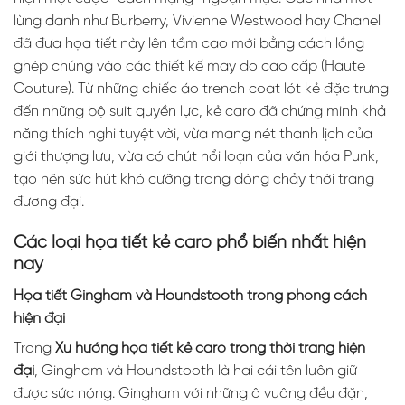
lừng danh như Burberry, Vivienne Westwood hay Chanel
đã đưa họa tiết này lên tầm cao mới bằng cách lồng
ghép chúng vào các thiết kế may đo cao cấp (Haute
Couture). Từ những chiếc áo trench coat lót kẻ đặc trưng
đến những bộ suit quyền lực, kẻ caro đã chứng minh khả
năng thích nghi tuyệt vời, vừa mang nét thanh lịch của
giới thượng lưu, vừa có chút nổi loạn của văn hóa Punk,
tạo nên sức hút khó cưỡng trong dòng chảy thời trang
đương đại.
Các loại họa tiết kẻ caro phổ biến nhất hiện
nay
Họa tiết Gingham và Houndstooth trong phong cách
hiện đại
Trong
Xu hướng họa tiết kẻ caro trong thời trang hiện
đại
, Gingham và Houndstooth là hai cái tên luôn giữ
được sức nóng. Gingham với những ô vuông đều đặn,