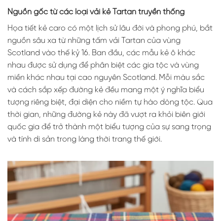
Nguồn gốc từ các loại vải kẻ Tartan truyền thống
Họa tiết kẻ caro có một lịch sử lâu đời và phong phú, bắt
nguồn sâu xa từ những tấm vải Tartan của vùng
Scotland vào thế kỷ 16. Ban đầu, các mẫu kẻ ô khác
nhau được sử dụng để phân biệt các gia tộc và vùng
miền khác nhau tại cao nguyên Scotland. Mỗi màu sắc
và cách sắp xếp đường kẻ đều mang một ý nghĩa biểu
tượng riêng biệt, đại diện cho niềm tự hào dòng tộc. Qua
thời gian, những đường kẻ này đã vượt ra khỏi biên giới
quốc gia để trở thành một biểu tượng của sự sang trọng
và tính di sản trong làng thời trang thế giới.