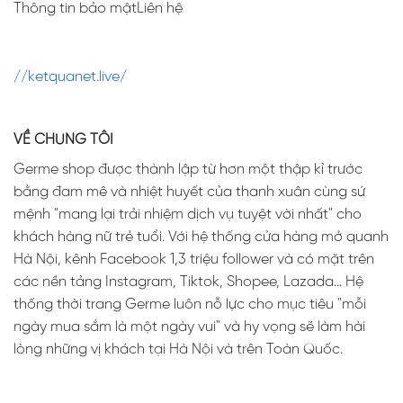
Thông tin bảo mậtLiên hệ
//ketquanet.live/
VỀ CHÚNG TÔI
Germe shop được thành lập từ hơn một thập kỉ trước
bằng đam mê và nhiệt huyết của thanh xuân cùng sứ
mệnh "mang lại trải nhiệm dịch vụ tuyệt vời nhất" cho
khách hàng nữ trẻ tuổi. Với hệ thống cửa hàng mở quanh
Hà Nội, kênh Facebook 1,3 triệu follower và có mặt trên
các nền tảng Instagram, Tiktok, Shopee, Lazada... Hệ
thống thời trang Germe luôn nỗ lực cho mục tiêu "mỗi
ngày mua sắm là một ngày vui" và hy vọng sẽ làm hài
lòng những vị khách tại Hà Nội và trên Toàn Quốc.