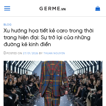
Skip
to
content
BLOG
Xu hướng họa tiết kẻ caro trong thời
trang hiện đại: Sự trở lại của những
đường kẻ kinh điển
POSTED ON
27/01/2026
BY
THUAN NGUYEN