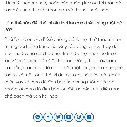
ti (như Gingham nhỏ) hoặc các đường kẻ sọc tối màu để
tạo hiệu ứng thị giác thon gọn và thanh thoát hơn.
Làm thế nào để phối nhiều loại kẻ caro trên cùng một bộ
đồ?
Phối “plaid on plaid” (kẻ chồng kẻ) là một thử thách thú vị
nhưng đòi hỏi sự khéo léo. Quy tắc vàng là hãy thay đổi
kích thước của các họa tiết: kết hợp một món đồ kẻ ô
lớn với một món đồ kẻ ô nhỏ hơn. Đồng thời, hãy đảm
bảo rằng các món đồ có ít nhất một tông màu chung để
tạo sự kết nối tổng thể. Ví dụ, bạn có thể diện một chiếc
chân váy kẻ caro đỏ đen bản nhỏ cùng một chiếc áo
khoác kẻ caro đỏ đen bản lớn để tạo nên một diện mạo
phá cách mà vẫn hài hòa.