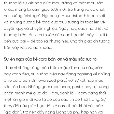
thường là sự kết hợp giữa màu trắng và một màu sắc
khác, mang lại cảm giác tươi mới, trẻ trung và có chút
hơi hướng “vintage”. Ngược lại, Houndstooth (nanh sói)
với những đường kẻ răng cưa trừu tượng lại toát lên vẻ
quyền quý và chuyên nghiệp. Ngày nay, các nhà thiết kế
thường biến tấu kích thước của các họa tiết này – từ li ti
đến cực đại – để tạo ra những hiệu ứng thị giác ấn tượng
trên váy vóc và áo khoác.
Sự lên ngôi của kẻ caro bản lớn và màu sắc rực rỡ
Thay vì những tông màu trầm mặc định như nâu, xám
hay xanh đen, xu hướng hiện nay đang nghiêng về những
ô kẻ caro bản lớn (oversized plaid) với sự kết hợp màu
sắc táo bạo. Những gam màu neon, pastel hay sự tương
phản mạnh mẽ giữa đỏ – tím, xanh lá – cam đang thổi
một làn gió mới vào tủ đồ của các tín đồ thời trang. Sự
thay đổi này giúp họa tiết kẻ caro thoát khỏi cái mác
“già dặn”, trở nên đầy năng lượng và phù hợp hơn với