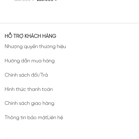
price
price
442.000 ₫.
342.000
was:
is:
360.000 ₫.
260.000 ₫.
HỖ TRỢ KHÁCH HÀNG
Nhượng quyền thương hiệu
Hướng dẫn mua hàng
Chính sách đổi/Trả
Hình thức thanh toán
Chính sách giao hàng
Thông tin bảo mậtLiên hệ