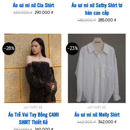
Áo sơ mi nữ Cia Shirt
Áo sơ mi nữ Sathy Shirt tơ
hàn cao cấp
Original
Current
450.000
₫
290.000
₫
price
price
was:
is:
Original
Current
485.000
₫
285.000
₫
450.000 ₫.
290.000 ₫.
price
price
was:
is:
485.000 ₫.
285.000
-28%
-23%
ÁO THIẾT KẾ
ÁO THIẾT KẾ
Áo Trễ Vai Tay Bồng CAMI
Áo sơ mi nữ Melly Shirt
SHIRT Thiết Kế
Original
Current
442.000
₫
342.000
₫
price
price
Original
Current
was:
is:
360.000
₫
260.000
₫