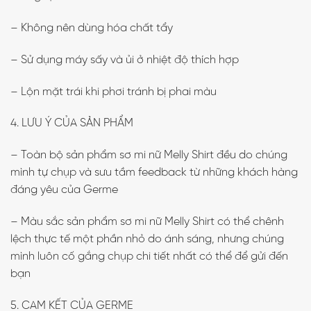
– Không nên dùng hóa chất tẩy
– Sử dụng máy sấy và ủi ở nhiệt độ thích hợp
– Lộn mặt trái khi phơi tránh bị phai màu
4. LƯU Ý CỦA SẢN PHẨM
– Toàn bộ sản phẩm sơ mi nữ Melly Shirt đều do chúng
mình tự chụp và sưu tầm feedback từ những khách hàng
đáng yêu của Germe
– Màu sắc sản phẩm sơ mi nữ Melly Shirt có thể chênh
lệch thực tế một phần nhỏ do ánh sáng, nhưng chúng
mình luôn cố gắng chụp chi tiết nhất có thể để gửi đến
bạn
5. CAM KẾT CỦA GERME