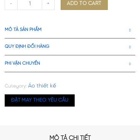
Áo sơ mi nữ Melly Shirt quantity
ADD TO CART
442.000 ₫.
34
MÔ TẢ SẢN PHẨM
QUY ĐỊNH ĐỔI HÀNG
PHÍ VẬN CHUYỂN
Áo thiết kế
Category:
ĐẶT MAY THEO YÊU CẦU
MÔ TẢ CHI TIẾT