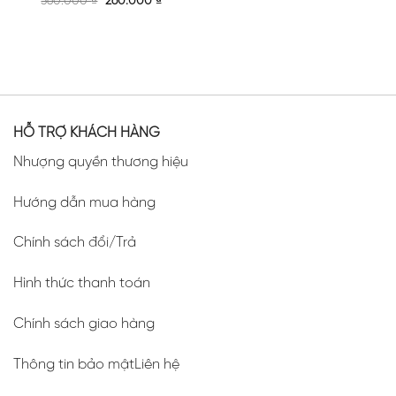
Original
Current
was:
is:
360.000
₫
260.000
₫
price
price
450.000 ₫.
290.00
was:
is:
360.000 ₫.
260.000 ₫.
HỖ TRỢ KHÁCH HÀNG
Nhượng quyền thương hiệu
Hướng dẫn mua hàng
Chính sách đổi/Trả
Hình thức thanh toán
Chính sách giao hàng
Thông tin bảo mậtLiên hệ