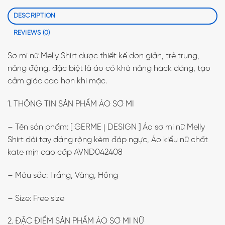
DESCRIPTION
REVIEWS (0)
Sơ mi nữ Melly Shirt được thiết kế đơn giản, trẻ trung,
năng động, đặc biệt là áo có khả năng hack dáng, tạo
cảm giác cao hơn khi mặc.
1. THÔNG TIN SẢN PHẨM ÁO SƠ MI
– Tên sản phẩm: [ GERME | DESIGN ] Áo sơ mi nữ Melly
Shirt dài tay dáng rộng kèm đáp ngực, Áo kiểu nữ chất
kate mịn cao cấp AVND042408
– Màu sắc: Trắng, Vàng, Hồng
– Size: Free size
2. ĐẶC ĐIỂM SẢN PHẨM ÁO SƠ MI NỮ