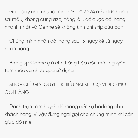
– Gọi ngay cho chúng mình 0911.262.524 nếu đơn hàng:
sai mẫu, không đúng size, hàng lỗi… để được đổi hàng
nhanh nhất và Germe sẽ không tính phí ship của bạn
– Chúng mình nhận đổi hàng sau 15 ngày kể từ ngày
nhận hàng
– Bạn giúp Germe giữ cho hàng hóa còn mới, nguyên
tem mác và chưa qua sử dụng
– SHOP CHỈ GIẢI QUYẾT KHIẾU NẠI KHI CÓ VIDEO MỞ
GÓI HÀNG
– Dành trọn tâm huyết để mang đến sự hài lòng cho
khách hàng, vì vậy đừng ngại gọi cho chúng mình khi cần
giúp đỡ nhé