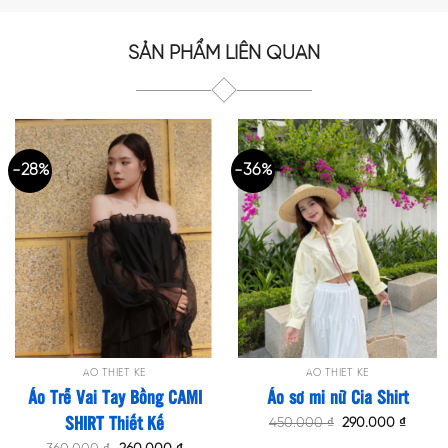
SẢN PHẨM LIÊN QUAN
-28%
-36%
ÁO THIẾT KẾ
ÁO THIẾT KẾ
Áo Trễ Vai Tay Bồng CAMI
Áo sơ mi nữ Cia Shirt
SHIRT Thiết Kế
Original
Curren
450.000
₫
290.000
₫
price
price