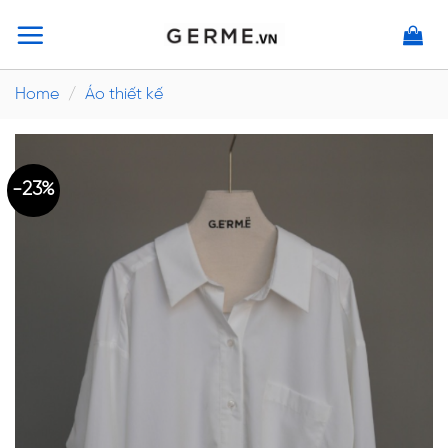
Skip
to
content
Home
/
Áo thiết kế
-23%