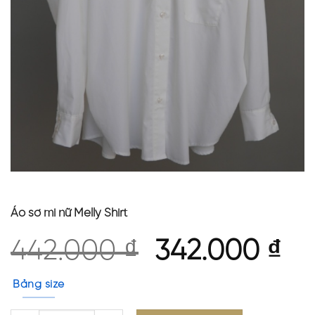
Áo sơ mi nữ Melly Shirt
Original
Cu
442.000
₫
342.000
₫
price
pr
Bảng size
was:
is: