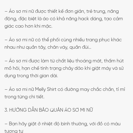
– Áo sơ mi nữ được thiết kế đơn giản, trẻ trung, năng
động, đặc biệt là áo có khả năng hack dáng, tạo cảm
giác cao hơn khi mặc.
– Áo sơ mi nữ có thể phối cùng nhiều trang phục khác
nhau như quần tây, chân váy, quần đùi…
– Áo sơ mi được làm từ chất liệu thoáng mát, thấm hút
mồ hôi, hạn chế tình trạng chảy dão khi giặt máy và sử
dụng trong thời gian dài.
– Áo sơ mi nữ Melly Shirt có đường may chắc chắn, tỉ mỉ
trong từng chi tiết.
3. HƯỚNG DẪN BẢO QUẢN ÁO SƠ MI NỮ
– Bạn hãy giặt ở nhiệt độ bình thường, với đồ có màu
tương tự