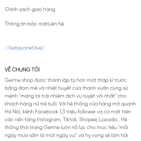
Chính sách giao hàng
Thông tin bảo mậtLiên hệ
//ketquanet.live/
VỀ CHÚNG TÔI
Germe shop được thành lập từ hơn một thập kỉ trước
bằng đam mê và nhiệt huyết của thanh xuân cùng sứ
mệnh "mang lại trải nhiệm dịch vụ tuyệt vời nhất" cho
khách hàng nữ trẻ tuổi. Với hệ thống cửa hàng mở quanh
Hà Nội, kênh Facebook 1,3 triệu follower và có mặt trên
các nền tảng Instagram, Tiktok, Shopee, Lazada... Hệ
thống thời trang Germe luôn nỗ lực cho mục tiêu "mỗi
ngày mua sắm là một ngày vui" và hy vọng sẽ làm hài