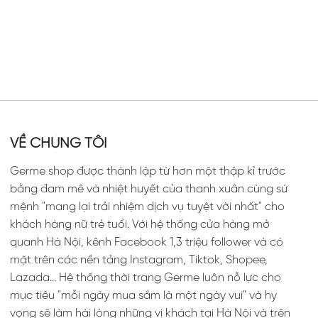
VỀ CHÚNG TÔI
Germe shop được thành lập từ hơn một thập kỉ trước
bằng đam mê và nhiệt huyết của thanh xuân cùng sứ
mệnh "mang lại trải nhiệm dịch vụ tuyệt vời nhất" cho
khách hàng nữ trẻ tuổi. Với hệ thống cửa hàng mở
quanh Hà Nội, kênh Facebook 1,3 triệu follower và có
mặt trên các nền tảng Instagram, Tiktok, Shopee,
Lazada... Hệ thống thời trang Germe luôn nỗ lực cho
mục tiêu "mỗi ngày mua sắm là một ngày vui" và hy
vọng sẽ làm hài lòng những vị khách tại Hà Nội và trên