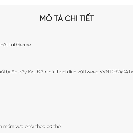
MÔ TẢ CHI TIẾT
nhất tại Germe
hối buộc dây lộn, Đầm nữ thanh lịch vải tweed VVNT032404 h
m mềm vừa phải theo cơ thể.