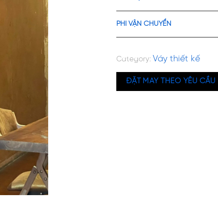
PHÍ VẬN CHUYỂN
Váy thiết kế
Category:
ĐẶT MAY THEO YÊU CẦU