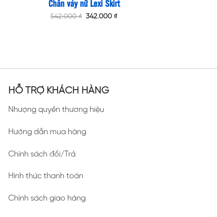
Chân váy nữ Lexi Skirt
Original
Current
542.000
₫
342.000
₫
price
price
was:
is:
542.000 ₫.
342.000 ₫.
HỖ TRỢ KHÁCH HÀNG
Nhượng quyền thương hiệu
Hướng dẫn mua hàng
Chính sách đổi/Trả
Hình thức thanh toán
Chính sách giao hàng