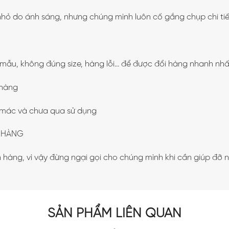
hỏ do ánh sáng, nhưng chúng mình luôn cố gắng chụp chi tiế
 mẫu, không đúng size, hàng lỗi… để được đổi hàng nhanh nhấ
 hàng
 mác và chưa qua sử dụng
I HÀNG
hàng, vì vậy đừng ngại gọi cho chúng mình khi cần giúp đỡ 
SẢN PHẨM LIÊN QUAN