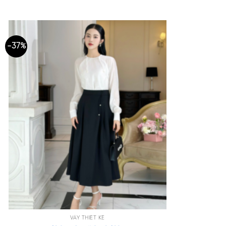
-37%
+
VÁY THIẾT KẾ