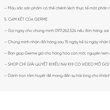
– Màu sắc sản phẩm có thể chênh lệch thực tế một phần n
5. CAM KẾT CỦA GERME
– Gọi ngay cho chúng mình 0911.262.524 nếu đơn hàng: sai
– Chúng mình nhận đổi hàng sau 15 ngày kể từ ngày nhận
– Bạn giúp Germe giữ cho hàng hóa còn mới, nguyên tem
– SHOP CHỈ GIẢI QUYẾT KHIẾU NẠI KHI CÓ VIDEO MỞ GÓ
– Dành trọn tâm huyết để mang đến sự hài lòng cho khách 