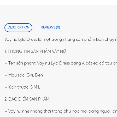
DESCRIPTION
REVIEWS (0)
Váy nữ Lyla Dress là một trong những sản phẩm bán chạy 
1. THÔNG TIN SẢN PHẨM VÁY NỮ
– Tên sản phẩm: Váy nữ Lyla Dress dáng A cắt eo cổ tàu p
– Màu sắc: Ghi, Đen
– Kích thước: S M L
2. ĐẶC ĐIỂM SẢN PHẨM
– Váy nữ nhẹ nhàng thời trang phù hợp mọi dáng người, ô