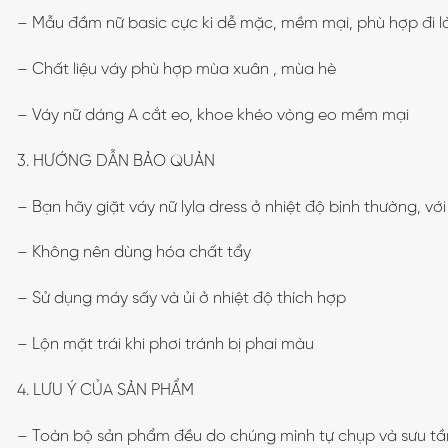
– Mẫu đầm nữ basic cực kì dễ mặc, mềm mại, phù hợp đi làm 
– Chất liệu váy phù hợp mùa xuân , mùa hè
– Váy nữ dáng A cắt eo, khoe khéo vòng eo mềm mại
3. HƯỚNG DẪN BẢO QUẢN
– Bạn hãy giặt váy nữ lyla dress ở nhiệt độ bình thường, v
– Không nên dùng hóa chất tẩy
– Sử dụng máy sấy và ủi ở nhiệt độ thích hợp
– Lộn mặt trái khi phơi tránh bị phai màu
4. LƯU Ý CỦA SẢN PHẨM
– Toàn bộ sản phẩm đều do chúng mình tự chụp và sưu t