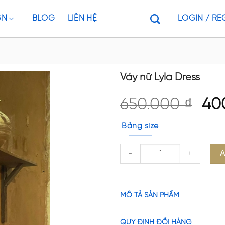
GN
BLOG
LIÊN HỆ
LOGIN / RE
Váy nữ Lyla Dress
Ori
650.000
₫
40
pri
Bảng size
wa
650
Váy nữ Lyla Dress quantity
MÔ TẢ SẢN PHẨM
QUY ĐỊNH ĐỔI HÀNG