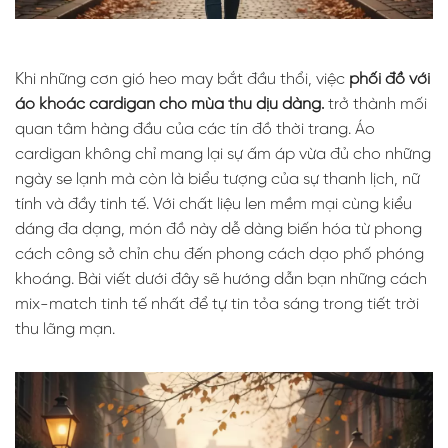
Khi những cơn gió heo may bắt đầu thổi, việc
phối đồ với
áo khoác cardigan cho mùa thu dịu dàng.
trở thành mối
quan tâm hàng đầu của các tín đồ thời trang. Áo
cardigan không chỉ mang lại sự ấm áp vừa đủ cho những
ngày se lạnh mà còn là biểu tượng của sự thanh lịch, nữ
tính và đầy tinh tế. Với chất liệu len mềm mại cùng kiểu
dáng đa dạng, món đồ này dễ dàng biến hóa từ phong
cách công sở chỉn chu đến phong cách dạo phố phóng
khoáng. Bài viết dưới đây sẽ hướng dẫn bạn những cách
mix-match tinh tế nhất để tự tin tỏa sáng trong tiết trời
thu lãng mạn.