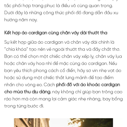
tắc phối hợp trang phục là điều vô cùng quan trọng.
Dưới đây là những công thức phối đồ đang dẫn đầu xu
hướng năm nay.
Kết hợp áo cardigan cùng chân váy dài thướt tha
Sự kết hợp giữa áo cardigan và chân váy dài chính là
“chìa khóa” tạo nên vẻ ngoài thướt tha và đầy chất thơ.
Bạn có thể chọn một chiếc chân váy xếp ly, chân váy lụa
hoặc chân váy hoa nhí để mặc cùng áo cardigan. Nếu
bạn yêu thích phong cách cổ điển, hãy sơ vin nhẹ vạt áo
hoặc sử dụng một chiếc thắt lưng mảnh để tạo điểm
nhấn cho vòng eo. Cách
phối đồ với áo khoác cardigan
cho mùa thu dịu dàng.
này không chỉ giúp bạn trông cao
ráo hơn mà còn mang lại cảm giác nhẹ nhàng, bay bổng
trong từng bước đi.