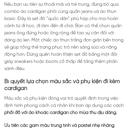
Nếu bạn ưu tiên sự thoải mái và trẻ trung, đừng bỏ qua
combo áo cardigan phối cùng quần jeans và áo thun
basic. Đây là set đồ “quốc dân” phù hợp cho mọi hoàn
cảnh từ đi học, đi làm đến đi chơi. Bạn có thể chọn quần
jeans ống đứng hoặc ống rộng để tạo sự cân đối với
dáng áo len. Một chiếc áo thun trắng đơn giản bên trong
sẽ giúp tổng thể trang phục trở nên sáng sủa và năng
động hơn. Đừng quên hoàn thiện set đồ bằng một đôi
giày sneakers hoặc boots cổ thấp để tăng thêm phần
sành điệu.
Bí quyết lựa chọn màu sắc và phụ kiện đi kèm
cardigan
Màu sắc và phụ kiện đóng vai trò quyết định trong việc
định hình phong cách cá nhân khi bạn áp dụng các cách
phối đồ với áo khoác cardigan cho mùa thu dịu dàng.
Ưu tiên các gam màu trung tính và pastel nhẹ nhàng