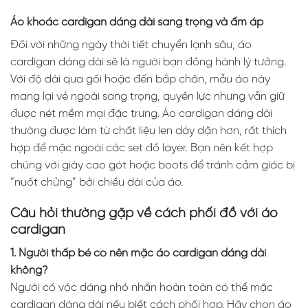
Áo khoác cardigan dáng dài sang trọng và ấm áp
Đối với những ngày thời tiết chuyển lạnh sâu, áo
cardigan dáng dài sẽ là người bạn đồng hành lý tưởng.
Với độ dài qua gối hoặc đến bắp chân, mẫu áo này
mang lại vẻ ngoài sang trọng, quyền lực nhưng vẫn giữ
được nét mềm mại đặc trưng. Áo cardigan dáng dài
thường được làm từ chất liệu len dày dặn hơn, rất thích
hợp để mặc ngoài các set đồ layer. Bạn nên kết hợp
chúng với giày cao gót hoặc boots để tránh cảm giác bị
“nuốt chửng” bởi chiều dài của áo.
Câu hỏi thường gặp về cách phối đồ với áo
cardigan
1. Người thấp bé có nên mặc áo cardigan dáng dài
không?
Người có vóc dáng nhỏ nhắn hoàn toàn có thể mặc
cardigan dáng dài nếu biết cách phối hợp. Hãy chọn áo