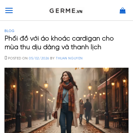
Skip
to
content
BLOG
Phối đồ với áo khoác cardigan cho
mùa thu dịu dàng và thanh lịch
POSTED ON
05/02/2026
BY
THUAN NGUYEN