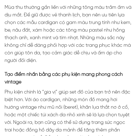
Mùa thu thường gắn liền với những tông màu trầm ấm và
dịu mắt. Để giữ được vẻ thanh lịch, bạn nên ưu tiên lựa
chọn các mẫu cardigan có gam màu trung tính như kem,
be, nâu đất, xám hoặc các tông màu pastel như hồng
thạch anh, xanh mint và tím nhạt. Những màu sắc này
không chỉ dễ dàng phối hợp với các trang phục khác mà
còn giúp tôn da, tạo cảm giác dễ chịu và ấm áp cho
người đối diện.
Tạo điểm nhấn bằng các phụ kiện mang phong cách
vintage
Phụ kiện chính là “gia vị” giúp set đồ của bạn trở nên đặc
biệt hơn. Với áo cardigan, những món đồ mang hơi
hướng vintage như mũ nồi (beret), khăn lụa thắt nơ ở cổ,
hoặc một chiếc túi xách da nhỏ xinh sẽ là lựa chọn tuyệt
vời. Ngoài ra, bạn cũng có thể sử dụng trang sức ngọc
trai hoặc đồng hồ dây da mảnh để tăng thêm phần