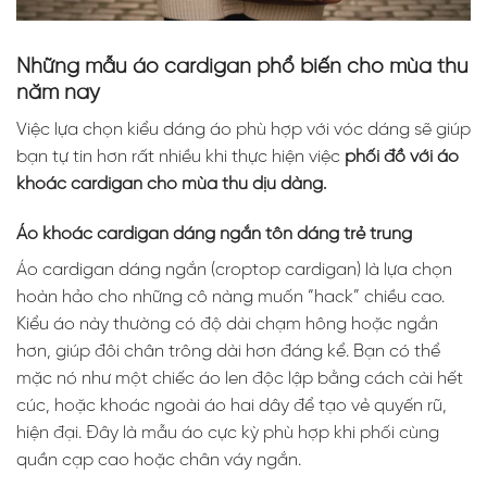
Những mẫu áo cardigan phổ biến cho mùa thu
năm nay
Việc lựa chọn kiểu dáng áo phù hợp với vóc dáng sẽ giúp
bạn tự tin hơn rất nhiều khi thực hiện việc
phối đồ với áo
khoác cardigan cho mùa thu dịu dàng.
Áo khoác cardigan dáng ngắn tôn dáng trẻ trung
Áo cardigan dáng ngắn (croptop cardigan) là lựa chọn
hoàn hảo cho những cô nàng muốn “hack” chiều cao.
Kiểu áo này thường có độ dài chạm hông hoặc ngắn
hơn, giúp đôi chân trông dài hơn đáng kể. Bạn có thể
mặc nó như một chiếc áo len độc lập bằng cách cài hết
cúc, hoặc khoác ngoài áo hai dây để tạo vẻ quyến rũ,
hiện đại. Đây là mẫu áo cực kỳ phù hợp khi phối cùng
quần cạp cao hoặc chân váy ngắn.