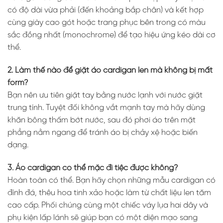
có độ dài vừa phải (đến khoảng bắp chân) và kết hợp
cùng giày cao gót hoặc trang phục bên trong có màu
sắc đồng nhất (monochrome) để tạo hiệu ứng kéo dài cơ
thể.
2. Làm thế nào để giặt áo cardigan len mà không bị mất
form?
Bạn nên ưu tiên giặt tay bằng nước lạnh với nước giặt
trung tính. Tuyệt đối không vắt mạnh tay mà hãy dùng
khăn bông thấm bớt nước, sau đó phơi áo trên mặt
phẳng nằm ngang để tránh áo bị chảy xệ hoặc biến
dạng.
3. Áo cardigan có thể mặc đi tiệc được không?
Hoàn toàn có thể. Bạn hãy chọn những mẫu cardigan có
đính đá, thêu hoa tinh xảo hoặc làm từ chất liệu len tăm
cao cấp. Phối chúng cùng một chiếc váy lụa hai dây và
phụ kiện lấp lánh sẽ giúp bạn có một diện mạo sang