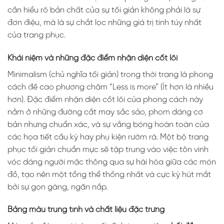
cần hiểu rõ bản chất của sự tối giản không phải là sự
đơn điệu, mà là sự chắt lọc những giá trị tinh túy nhất
của trang phục.
Khái niệm và những đặc điểm nhận diện cốt lõi
Minimalism (chủ nghĩa tối giản) trong thời trang là phong
cách đề cao phương châm “Less is more” (Ít hơn là nhiều
hơn). Đặc điểm nhận diện cốt lõi của phong cách này
nằm ở những đường cắt may sắc sảo, phom dáng cơ
bản nhưng chuẩn xác, và sự vắng bóng hoàn toàn của
các họa tiết cầu kỳ hay phụ kiện rườm rà. Một bộ trang
phục tối giản chuẩn mực sẽ tập trung vào việc tôn vinh
vóc dáng người mặc thông qua sự hài hòa giữa các món
đồ, tạo nên một tổng thể thống nhất và cực kỳ hút mắt
bởi sự gọn gàng, ngăn nắp.
Bảng màu trung tính và chất liệu đặc trưng