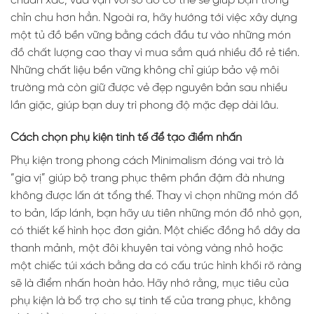
chuẩn xác, vừa vặn với số đo cơ thể sẽ giúp bạn trông
chỉn chu hơn hẳn. Ngoài ra, hãy hướng tới việc xây dựng
một tủ đồ bền vững bằng cách đầu tư vào những món
đồ chất lượng cao thay vì mua sắm quá nhiều đồ rẻ tiền.
Những chất liệu bền vững không chỉ giúp bảo vệ môi
trường mà còn giữ được vẻ đẹp nguyên bản sau nhiều
lần giặc, giúp bạn duy trì phong độ mặc đẹp dài lâu.
Cách chọn phụ kiện tinh tế để tạo điểm nhấn
Phụ kiện trong phong cách Minimalism đóng vai trò là
“gia vị” giúp bộ trang phục thêm phần đậm đà nhưng
không được lấn át tổng thể. Thay vì chọn những món đồ
to bản, lấp lánh, bạn hãy ưu tiên những món đồ nhỏ gọn,
có thiết kế hình học đơn giản. Một chiếc đồng hồ dây da
thanh mảnh, một đôi khuyên tai vòng vàng nhỏ hoặc
một chiếc túi xách bằng da có cấu trúc hình khối rõ ràng
sẽ là điểm nhấn hoàn hảo. Hãy nhớ rằng, mục tiêu của
phụ kiện là bổ trợ cho sự tinh tế của trang phục, không