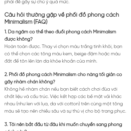
phải để gây sự chú ý quá mức.
Câu hỏi thường gặp về phối đồ phong cách
Minimalism (FAQ)
1. Da ngăm có thể theo đuổi phong cách Minimalism
được không?
Hoàn toàn được. Thay vì chọn màu trắng tinh khôi, bạn
có thể chọn các tông màu kem, beige đậm hoặc màu
đất để tôn lên làn da khỏe khoắn của mình.
2. Phối đồ phong cách Minimalism cho nàng tối giản có
gây nhàm chán không?
Không hề nhàm chán nếu bạn biết cách chơi đùa với
chất liệu và cấu trúc. Việc kết hợp các bề mặt vải khác
nhau (như len với lụa, da với cotton) trên cùng một tông
màu sẽ tạo nên chiều sâu và sự thú vị cho bộ trang phục.
3. Tôi nên bắt đầu từ đâu khi muốn chuyển sang phong