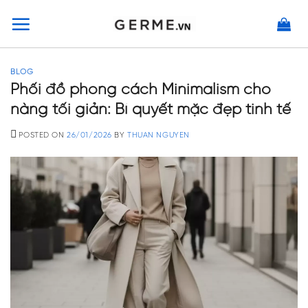
Skip
to
content
BLOG
Phối đồ phong cách Minimalism cho
nàng tối giản: Bí quyết mặc đẹp tinh tế
POSTED ON
26/01/2026
BY
THUAN NGUYEN