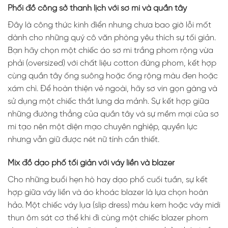
Phối đồ công sở thanh lịch với sơ mi và quần tây
Đây là công thức kinh điển nhưng chưa bao giờ lỗi mốt
dành cho những quý cô văn phòng yêu thích sự tối giản.
Bạn hãy chọn một chiếc áo sơ mi trắng phom rộng vừa
phải (oversized) với chất liệu cotton đứng phom, kết hợp
cùng quần tây ống suông hoặc ống rộng màu đen hoặc
xám chì. Để hoàn thiện vẻ ngoài, hãy sơ vin gọn gàng và
sử dụng một chiếc thắt lưng da mảnh. Sự kết hợp giữa
những đường thẳng của quần tây và sự mềm mại của sơ
mi tạo nên một diện mạo chuyên nghiệp, quyền lực
nhưng vẫn giữ được nét nữ tính cần thiết.
Mix đồ dạo phố tối giản với váy liền và blazer
Cho những buổi hẹn hò hay dạo phố cuối tuần, sự kết
hợp giữa váy liền và áo khoác blazer là lựa chọn hoàn
hảo. Một chiếc váy lụa (slip dress) màu kem hoặc váy midi
thun ôm sát cơ thể khi đi cùng một chiếc blazer phom