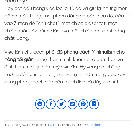
cách này?
Hãy bắt đầu bằng việc lọc lại tủ đồ và giữ lại những món
đồ có màu trung tính, phom dáng cơ bản. Sau đó, đầu tư
vào 3 món đồ “chủ chốt”: một chiếc blazer tốt, một
chiếc quần tây đứng dáng và một chiếc áo sơ mi trắng
chất lượng.
Việc làm chủ cách
phối đồ phong cách Minimalism cho
nàng tối giản
là một hành trình khám phá bản thân và
định hình tư duy thẩm mỹ hiện đại. Hy vọng với những
hướng dẫn chi tiết trên, bạn sẽ tự tin hơn trong việc xây
dựng phong cách cá nhân thanh lịch và đầy sức hút.
This entry was posted in
Blog
. Bookmark the
permalink
.