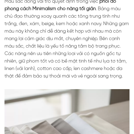
Màu sắc đóng vai trò quyết định trong việc
phối đồ
phong cách Minimalism cho nàng tối giản
. Bảng màu
chủ đạo thường xoay quanh các tông trung tính như
trắng, đen, xám, beige, kem hoặc xanh navy. Những gam
màu này không chỉ dễ dàng kết hợp với nhau mà còn
mang lại cảm giác dịu mắt, chuyên nghiệp. Bên cạnh
màu sắc, chất liệu là yếu tố nâng tầm bộ trang phục.
Các nàng nên ưu tiên những loại vải có nguồn gốc tự
nhiên, giữ phom tốt và có bề mặt tinh tế như lụa tơ tằm,
linen (vải lanh), cotton cao cấp, len cashmere hoặc da
thật để đảm bảo sự thoải mái và vẻ ngoài sang trọng.