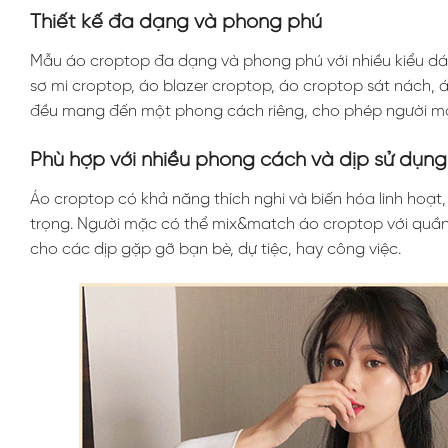
Thiết kế đa dạng và phong phú
Mẫu áo croptop đa dạng và phong phú với nhiều kiểu dán
sơ mi croptop, áo blazer croptop, áo croptop sát nách,
đều mang đến một phong cách riêng, cho phép người mặc
Phù hợp với nhiều phong cách và dịp sử dụng
Áo croptop có khả năng thích nghi và biến hóa linh hoạt,
trọng. Người mặc có thể mix&match áo croptop với quần 
cho các dịp gặp gỡ bạn bè, dự tiệc, hay công việc.