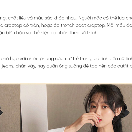
g, chất liệu và màu sắc khác nhau. Người mặc có thể lựa ch
 áo croptop cổ tròn, hoặc áo trench coat croptop. Mỗi mẫu á
 biến hóa và thể hiện cá nhân theo sở thích.
 phù hợp với nhiều phong cách từ trẻ trung, cá tính đến nữ tí
jeans, chân váy, hay quần ống suông để tạo nên các outfit 