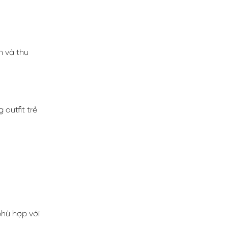
n và thu
outfit trẻ
phù hợp với