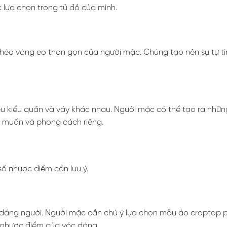
lựa chọn trong tủ đồ của mình.
 khéo vòng eo thon gọn của người mặc. Chúng tạo nên sự tự ti
u kiểu quần và váy khác nhau. Người mặc có thể tạo ra những 
 muốn và phong cách riêng.
ố nhược điểm cần lưu ý.
 dáng người. Người mặc cần chú ý lựa chọn mẫu áo croptop 
i nhược điểm của vóc dáng.