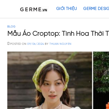
Skip
to
GIỚI THIỆU
GERME DESI
content
BLOG
Mẫu Áo Croptop: Tinh Hoa Thời 
POSTED ON
09/06/2024
BY
THUAN NGUYEN