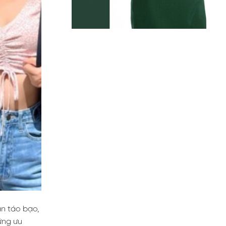
ắn táo bạo,
ững ưu