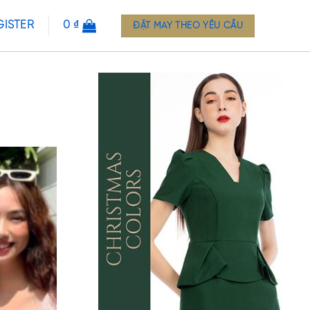
GISTER
0
₫
ĐẶT MAY THEO YÊU CẦU