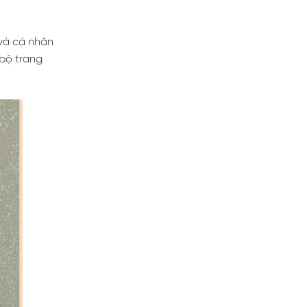
 và cá nhân
bộ trang