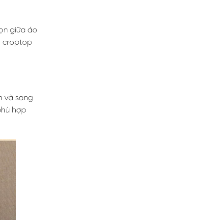
ọn giữa áo
o croptop
nh và sang
phù hợp