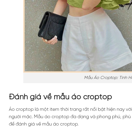
Mẫu Áo Croptop: Tinh H
Đánh giá về mẫu áo croptop
Áo croptop là một item thời trang rất nổi bật hiện nay vớ
người mặc. Mẫu áo croptop đa dạng và phong phú, phù hợ
để đánh giá về mẫu áo croptop.