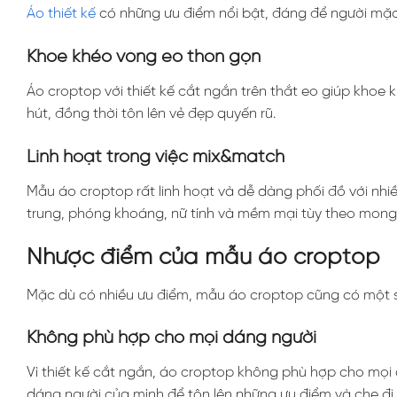
Áo thiết kế
có những ưu điểm nổi bật, đáng để người mặc 
Khoe khéo vòng eo thon gọn
Áo croptop với thiết kế cắt ngắn trên thắt eo giúp khoe
hút, đồng thời tôn lên vẻ đẹp quyến rũ.
Linh hoạt trong việc mix&match
Mẫu áo croptop rất linh hoạt và dễ dàng phối đồ với nhiề
trung, phóng khoáng, nữ tính và mềm mại tùy theo mong
Nhược điểm của mẫu áo croptop
Mặc dù có nhiều ưu điểm, mẫu áo croptop cũng có một s
Không phù hợp cho mọi dáng người
Vì thiết kế cắt ngắn, áo croptop không phù hợp cho mọi
dáng người của mình để tôn lên những ưu điểm và che đ