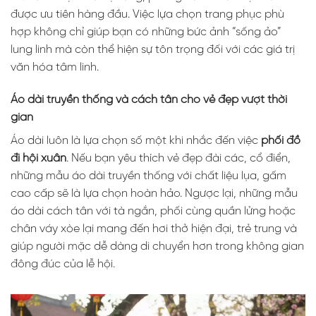
được ưu tiên hàng đầu. Việc lựa chọn trang phục phù
hợp không chỉ giúp bạn có những bức ảnh “sống ảo”
lung linh mà còn thể hiện sự tôn trọng đối với các giá trị
văn hóa tâm linh.
Áo dài truyền thống và cách tân cho vẻ đẹp vượt thời
gian
Áo dài luôn là lựa chọn số một khi nhắc đến việc
phối đồ
đi hội xuân
. Nếu bạn yêu thích vẻ đẹp đài các, cổ điển,
những mẫu áo dài truyền thống với chất liệu lụa, gấm
cao cấp sẽ là lựa chọn hoàn hảo. Ngược lại, những mẫu
áo dài cách tân với tà ngắn, phối cùng quần lửng hoặc
chân váy xòe lại mang đến hơi thở hiện đại, trẻ trung và
giúp người mặc dễ dàng di chuyển hơn trong không gian
đông đúc của lễ hội.