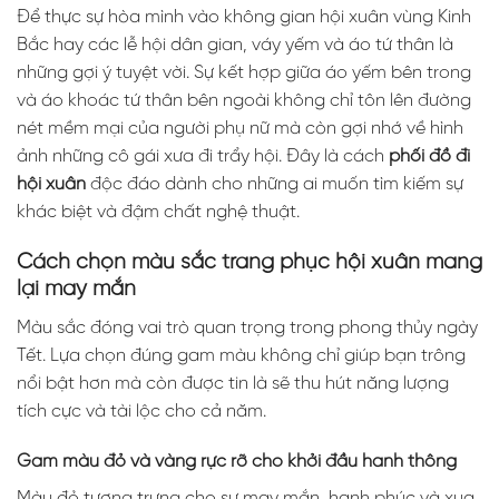
Để thực sự hòa mình vào không gian hội xuân vùng Kinh
Bắc hay các lễ hội dân gian, váy yếm và áo tứ thân là
những gợi ý tuyệt vời. Sự kết hợp giữa áo yếm bên trong
và áo khoác tứ thân bên ngoài không chỉ tôn lên đường
nét mềm mại của người phụ nữ mà còn gợi nhớ về hình
ảnh những cô gái xưa đi trẩy hội. Đây là cách
phối đồ đi
hội xuân
độc đáo dành cho những ai muốn tìm kiếm sự
khác biệt và đậm chất nghệ thuật.
Cách chọn màu sắc trang phục hội xuân mang
lại may mắn
Màu sắc đóng vai trò quan trọng trong phong thủy ngày
Tết. Lựa chọn đúng gam màu không chỉ giúp bạn trông
nổi bật hơn mà còn được tin là sẽ thu hút năng lượng
tích cực và tài lộc cho cả năm.
Gam màu đỏ và vàng rực rỡ cho khởi đầu hanh thông
Màu đỏ tượng trưng cho sự may mắn, hạnh phúc và xua