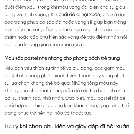
đuổi điềm xấu, trong khi màu vàng đại diện cho sự giàu
sang và thịnh vượng. Khi
phối đồ đi hội xuân
, việc sử dụng
các trang phục có sắc đỏ hoặc vàng sẽ giúp bạn trông
tràn đầy sức sống. Bạn có thể chọn một chiếc áo dài đỏ
thắm hoặc các phụ kiện sắc vàng để tạo điểm nhấn nổi
bật giữa không gian mùa xuân rực rỡ.
Màu sắc pastel nhẹ nhàng cho phong cách trẻ trung
Nếu bạn yêu thích sự tinh tế và dịu dàng, các gam màu
pastel như hồng phấn, xanh thiên thanh hay vàng nhạt là
sự lựa chọn không thể bỏ qua. Những tông màu này
không quá chói mắt nhưng vẫn đủ sức thu hút ánh nhìn
bởi sự thanh tao, nhã nhặn. Đặc biệt, màu pastel rất dễ
phối hợp với nhiều loại phụ kiện khác nhau, giúp tổng thể
trang phục trở nên hài hòa và thoát tục.
Lưu ý khi chọn phụ kiện và giày dép đi hội xuân