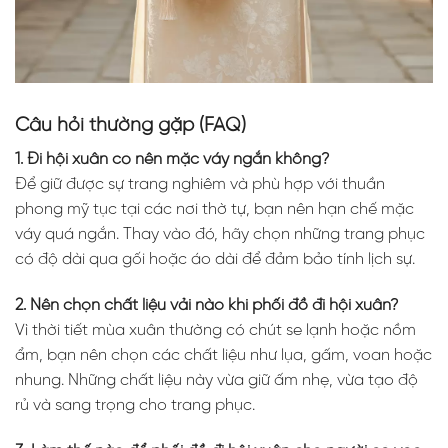
Câu hỏi thường gặp (FAQ)
1. Đi hội xuân có nên mặc váy ngắn không?
Để giữ được sự trang nghiêm và phù hợp với thuần
phong mỹ tục tại các nơi thờ tự, bạn nên hạn chế mặc
váy quá ngắn. Thay vào đó, hãy chọn những trang phục
có độ dài qua gối hoặc áo dài để đảm bảo tính lịch sự.
2. Nên chọn chất liệu vải nào khi phối đồ đi hội xuân?
Vì thời tiết mùa xuân thường có chút se lạnh hoặc nồm
ẩm, bạn nên chọn các chất liệu như lụa, gấm, voan hoặc
nhung. Những chất liệu này vừa giữ ấm nhẹ, vừa tạo độ
rủ và sang trọng cho trang phục.