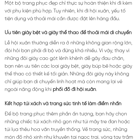
Một bộ trang phục đẹp chỉ thực sự hoàn thiện khi đi kèm
với phụ kiện phù hợp. Tuy nhiên, khi đi hội xuân, yếu tố
tiện dụng và thoải mái cần được đặt lên hàng đầu.
Ưu tiên giày bệt và giày thể thao để thoải mái di chuyển
Lễ hội xuân thường diễn ra ở những không gian rộng lớn,
đòi hỏi bạn phải đi bộ và đứng khá nhiều. Vì vậy, thay vì
những đôi giày cao gót lênh khênh dễ gây đau chân,
bạn nên ưu tiên các loại giày bệt, giày búp bê hoặc giày
thể thao có thiết kế tối giản. Những đôi giày này không
chỉ giúp bạn di chuyển linh hoạt mà còn mang lại vẻ
ngoài năng động khi
phối đồ đi hội xuân
.
Kết hợp túi xách và trang sức tinh tế làm điểm nhấn
Để bộ trang phục thêm phần ấn tượng, bạn hãy chọn
những chiếc túi xách nhỏ gọn như túi mây tre đan hoặc
túi lụa thêu hoa văn truyền thống. Về trang sức, những
món đồ nhỏ xinh như khuyên tai ngọc trai, vòng tay trầm