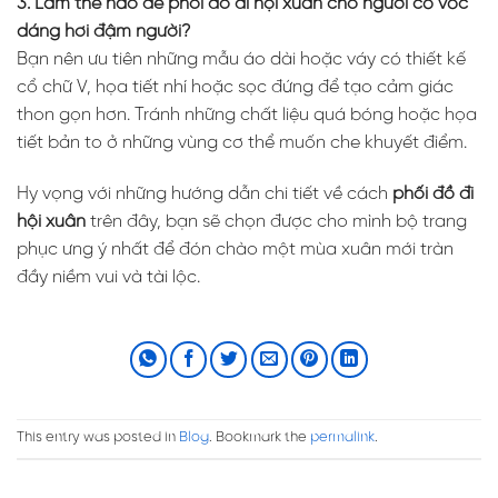
3. Làm thế nào để phối đồ đi hội xuân cho người có vóc
dáng hơi đậm người?
Bạn nên ưu tiên những mẫu áo dài hoặc váy có thiết kế
cổ chữ V, họa tiết nhí hoặc sọc đứng để tạo cảm giác
thon gọn hơn. Tránh những chất liệu quá bóng hoặc họa
tiết bản to ở những vùng cơ thể muốn che khuyết điểm.
Hy vọng với những hướng dẫn chi tiết về cách
phối đồ đi
hội xuân
trên đây, bạn sẽ chọn được cho mình bộ trang
phục ưng ý nhất để đón chào một mùa xuân mới tràn
đầy niềm vui và tài lộc.
This entry was posted in
Blog
. Bookmark the
permalink
.