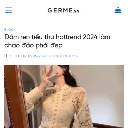
Skip
to
content
BLOG
Đầm ren tiểu thư hottrend 2024 làm
chao đảo phái đẹp
POSTED ON
12/06/2024
BY
THUAN NGUYEN