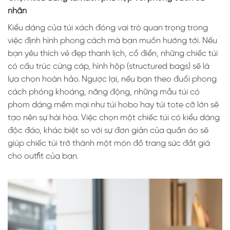
nhân
Kiểu dáng của túi xách đóng vai trò quan trọng trong
việc định hình phong cách mà bạn muốn hướng tới. Nếu
bạn yêu thích vẻ đẹp thanh lịch, cổ điển, những chiếc túi
có cấu trúc cứng cáp, hình hộp (structured bags) sẽ là
lựa chọn hoàn hảo. Ngược lại, nếu bạn theo đuổi phong
cách phóng khoáng, năng động, những mẫu túi có
phom dáng mềm mại như túi hobo hay túi tote cỡ lớn sẽ
tạo nên sự hài hòa. Việc chọn một chiếc túi có kiểu dáng
độc đáo, khác biệt so với sự đơn giản của quần áo sẽ
giúp chiếc túi trở thành một món đồ trang sức đắt giá
cho outfit của bạn.