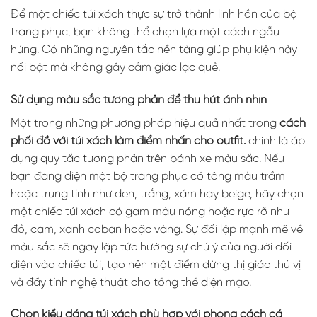
Để một chiếc túi xách thực sự trở thành linh hồn của bộ
trang phục, bạn không thể chọn lựa một cách ngẫu
hứng. Có những nguyên tắc nền tảng giúp phụ kiện này
nổi bật mà không gây cảm giác lạc quẻ.
Sử dụng màu sắc tương phản để thu hút ánh nhìn
Một trong những phương pháp hiệu quả nhất trong
cách
phối đồ với túi xách làm điểm nhấn cho outfit.
chính là áp
dụng quy tắc tương phản trên bánh xe màu sắc. Nếu
bạn đang diện một bộ trang phục có tông màu trầm
hoặc trung tính như đen, trắng, xám hay beige, hãy chọn
một chiếc túi xách có gam màu nóng hoặc rực rỡ như
đỏ, cam, xanh coban hoặc vàng. Sự đối lập mạnh mẽ về
màu sắc sẽ ngay lập tức hướng sự chú ý của người đối
diện vào chiếc túi, tạo nên một điểm dừng thị giác thú vị
và đầy tính nghệ thuật cho tổng thể diện mạo.
Chọn kiểu dáng túi xách phù hợp với phong cách cá