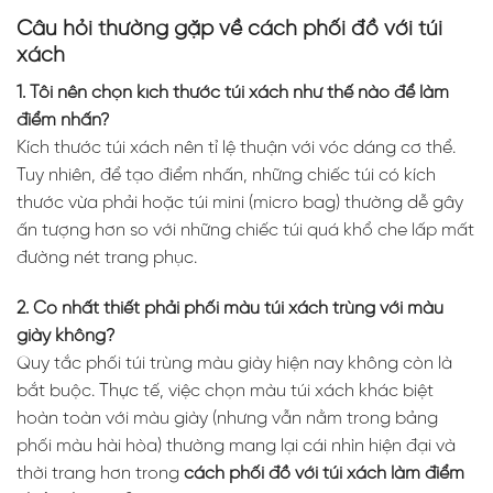
Câu hỏi thường gặp về cách phối đồ với túi
xách
1. Tôi nên chọn kích thước túi xách như thế nào để làm
điểm nhấn?
Kích thước túi xách nên tỉ lệ thuận với vóc dáng cơ thể.
Tuy nhiên, để tạo điểm nhấn, những chiếc túi có kích
thước vừa phải hoặc túi mini (micro bag) thường dễ gây
ấn tượng hơn so với những chiếc túi quá khổ che lấp mất
đường nét trang phục.
2. Có nhất thiết phải phối màu túi xách trùng với màu
giày không?
Quy tắc phối túi trùng màu giày hiện nay không còn là
bắt buộc. Thực tế, việc chọn màu túi xách khác biệt
hoàn toàn với màu giày (nhưng vẫn nằm trong bảng
phối màu hài hòa) thường mang lại cái nhìn hiện đại và
thời trang hơn trong
cách phối đồ với túi xách làm điểm