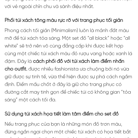
với vẻ ngoài chỉn chu và sành điệu nhất.
Phối túi xách tông màu rực rỡ với trang phục tối giản
Phong cách tối giản (Minimalism) luôn là mảnh đất màu
mỡ để túi xách tỏa sáng. Một set đồ “all black” hoặc “all
white” sẽ trở nên vô cùng đẳng cấp khi được kết hợp
cùng một chiếc túi xách màu đỏ rượu vang hoặc xanh lá
đậm. Đây là
cách phối đồ với túi xách làm điểm nhấn
cho outfit.
được nhiều fashionista ưa chuộng bởi nó vừa
giữ được sự tinh tế, vừa thể hiện được sự phá cách ngầm
định. Điểm mấu chốt ở đây là giữ cho trang phục có
đường cắt may tinh gọn để chiếc túi có không gian “tỏa
sáng” một cách tối đa.
Sử dụng túi xách họa tiết làm tâm điểm cho set đồ
Nếu trang phục của bạn là những món đồ trơn màu,
đừng ngần ngại chọn một chiếc túi xách có họa tiết bắt