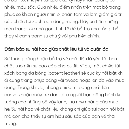
cổ bản to, khuyên tai quá cầu kỳ hay khăn quàng cổ
nhiều màu sắc. Quá nhiều điểm nhấn trên một bộ trang
phục sẽ khiến người nhìn bị phân tâm và làm giảm giá trị
của chiếc túi xách bạn đang mang. Hãy ưu tiên những
món trang sức nhỏ gọn, tinh tế để bổ trợ cho tổng thể
thay vì cạnh tranh sự chú ý với phụ kiện chính.
Đảm bảo sự hài hòa giữa chất liệu túi và quần áo
Sự tương đồng hoặc bổ trợ về chất liệu là yếu tố then
chốt tạo nên sự cao cấp cho outfit. Ví dụ, một chiếc túi
xách bằng da bóng (patent leather) sẽ cực kỳ nổi bật khi
đi cùng trang phục bằng vải tweed hoặc len dạ vào mùa
đông. Trong khi đó, những chiếc túi bằng chất liệu
canvas hoặc mây tre đan lại là người bạn đồng hành lý
tưởng cho những bộ váy lanh, lụa nhẹ nhàng của mùa
hè. Sự hài hòa về chất liệu không chỉ giúp túi xách nổi bật
mà còn cho thấy sự am hiểu sâu sắc của bạn về thời
trang.