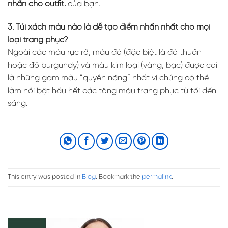
nhấn cho outfit.
của bạn.
3. Túi xách màu nào là dễ tạo điểm nhấn nhất cho mọi
loại trang phục?
Ngoài các màu rực rỡ, màu đỏ (đặc biệt là đỏ thuần
hoặc đỏ burgundy) và màu kim loại (vàng, bạc) được coi
là những gam màu “quyền năng” nhất vì chúng có thể
làm nổi bật hầu hết các tông màu trang phục từ tối đến
sáng.
This entry was posted in
Blog
. Bookmark the
permalink
.