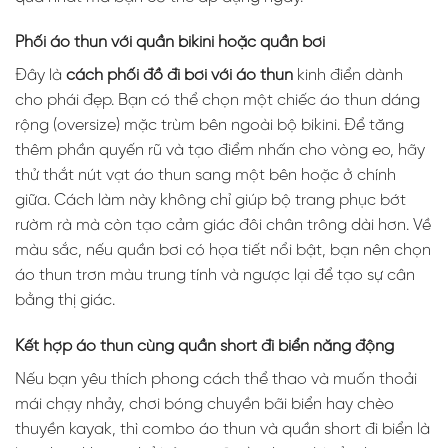
Phối áo thun với quần bikini hoặc quần bơi
Đây là
cách phối đồ đi bơi với áo thun
kinh điển dành
cho phái đẹp. Bạn có thể chọn một chiếc áo thun dáng
rộng (oversize) mặc trùm bên ngoài bộ bikini. Để tăng
thêm phần quyến rũ và tạo điểm nhấn cho vòng eo, hãy
thử thắt nút vạt áo thun sang một bên hoặc ở chính
giữa. Cách làm này không chỉ giúp bộ trang phục bớt
rườm rà mà còn tạo cảm giác đôi chân trông dài hơn. Về
màu sắc, nếu quần bơi có họa tiết nổi bật, bạn nên chọn
áo thun trơn màu trung tính và ngược lại để tạo sự cân
bằng thị giác.
Kết hợp áo thun cùng quần short đi biển năng động
Nếu bạn yêu thích phong cách thể thao và muốn thoải
mái chạy nhảy, chơi bóng chuyền bãi biển hay chèo
thuyền kayak, thì combo áo thun và quần short đi biển là