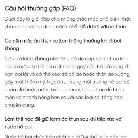
Câu hỏi thường gặp (FAQ)
Dưới đây là giải đáp cho những thắc mắc phổ biến nhất
khi mọi người áp dụng
cách phối đồ đi bơi với áo thun
.
Có nên mặc áo thun cotton thông thường khi đi bơi
không
Câu trả lời là
không nên
. Như đã đề cập, vải cotton khi
ngậm nước sẽ trở nên rất nặng, gây cản trở cử động khi
bạn bơi lội và có thể kéo trễ cổ áo hoặc thân áo xuống,
gây mất thẩm mỹ. Ngoài ra, trong môi trường hồ bơi có
chứa clo hoặc nước biển có muối, sợi cotton dễ bị ăn
mòn và nhanh hỏng hơn so với các loại sợi tổng hợp
chuyên dụng.
Làm thế nào để giữ form áo thun sau khi tiếp xúc với
nước hồ bơi
Nước hồ bơi chứa hóa chất clo là “kẻ thù” của các loại