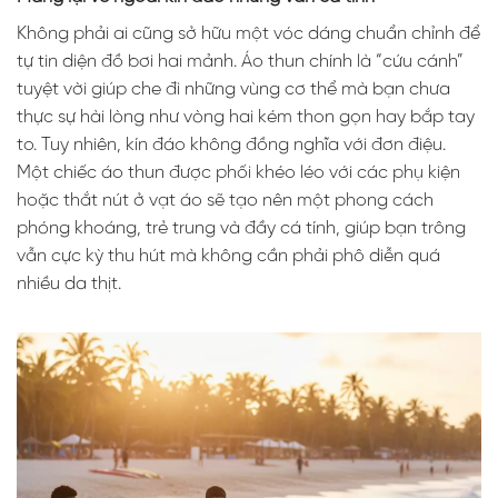
Không phải ai cũng sở hữu một vóc dáng chuẩn chỉnh để
tự tin diện đồ bơi hai mảnh. Áo thun chính là “cứu cánh”
tuyệt vời giúp che đi những vùng cơ thể mà bạn chưa
thực sự hài lòng như vòng hai kém thon gọn hay bắp tay
to. Tuy nhiên, kín đáo không đồng nghĩa với đơn điệu.
Một chiếc áo thun được phối khéo léo với các phụ kiện
hoặc thắt nút ở vạt áo sẽ tạo nên một phong cách
phóng khoáng, trẻ trung và đầy cá tính, giúp bạn trông
vẫn cực kỳ thu hút mà không cần phải phô diễn quá
nhiều da thịt.