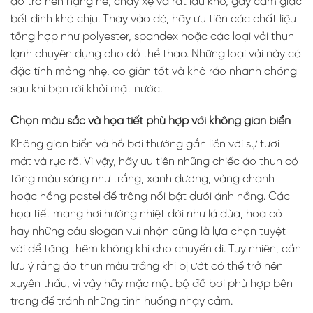
áo trở nên nặng nề, chảy xệ và rất lâu khô, gây cảm giác
bết dính khó chịu. Thay vào đó, hãy ưu tiên các chất liệu
tổng hợp như polyester, spandex hoặc các loại vải thun
lạnh chuyên dụng cho đồ thể thao. Những loại vải này có
đặc tính mỏng nhẹ, co giãn tốt và khô ráo nhanh chóng
sau khi bạn rời khỏi mặt nước.
Chọn màu sắc và họa tiết phù hợp với không gian biển
Không gian biển và hồ bơi thường gắn liền với sự tươi
mát và rực rỡ. Vì vậy, hãy ưu tiên những chiếc áo thun có
tông màu sáng như trắng, xanh dương, vàng chanh
hoặc hồng pastel để trông nổi bật dưới ánh nắng. Các
họa tiết mang hơi hướng nhiệt đới như lá dừa, hoa cỏ
hay những câu slogan vui nhộn cũng là lựa chọn tuyệt
vời để tăng thêm không khí cho chuyến đi. Tuy nhiên, cần
lưu ý rằng áo thun màu trắng khi bị ướt có thể trở nên
xuyên thấu, vì vậy hãy mặc một bộ đồ bơi phù hợp bên
trong để tránh những tình huống nhạy cảm.