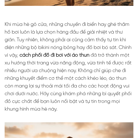
Khi mùa hè gõ cửa, những chuyến đi biển hay ghé thăm
hồ bơi luôn là lựa chọn hàng đầu để giải nhiệt và thư
giãn. Tuy nhiên, không phải ai cũng cảm thấy tự tin khi
diện những bộ bikini nóng bỏng hay đồ bơi bó sát. Chính
vì vậy,
cách phối đồ đi bơi với áo thun
đã trở thành một
xu hướng thời trang vừa năng động, vừa tinh tế được rất
nhiều người ưa chuộng hiện nay. Không chỉ giúp che đi
những khuyết điểm cơ thể một cách khéo léo, áo thun
còn mang lại sự thoải mái tối đa cho các hoạt động vui
chơi dưới nước. Hãy cùng khám phá những bí quyết phối
đồ cực chất để bạn luôn nổi bật và tự tin trong mọi
khung hình mùa hè này.