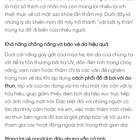
là một sở thích cá nhân mà còn mang lại nhiều lợi ích
thiết thực về cả mặt sức khỏe lẫn thẩm mỹ. Dưới đây là
những lý do khiến món đồ này trở thành “vật bất ly thân”
trong túi đồ đi biển của nhiều người.
Khả năng chống nắng và bảo vệ da hiệu quả
Dưới cái nắng gay gắt của mùa hè, làn da của chúng ta
rất dễ bị tổn thương bởi tia UV, dẫn đến tình trạng cháy
nắng, sạm nám hoặc thậm chí là các vấn đề nghiêm
trọng hơn về da. Khi áp dụng
cách phối đồ đi bơi với áo
thun
, lớp vải của áo đóng vai trò như một rào cản vật lý
hữu hiệu, giúp giảm thiểu diện tích da tiếp xúc trực tiếp
với ánh nắng mặt trời. Đặc biệt đối với những người có
làn da nhạy cảm hoặc trẻ em, việc mặc thêm một chiếc
áo thun bên ngoài đồ bơi là giải pháp bảo vệ tối ưu khi
tham gia các hoạt động ngoài trời trong thời gian dài.
Mang lại vẻ ngoài kín đáo nhưng vẫn cá tính