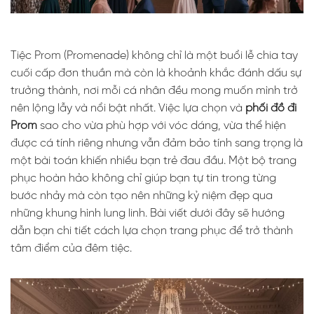
Tiệc Prom (Promenade) không chỉ là một buổi lễ chia tay
cuối cấp đơn thuần mà còn là khoảnh khắc đánh dấu sự
trưởng thành, nơi mỗi cá nhân đều mong muốn mình trở
nên lộng lẫy và nổi bật nhất. Việc lựa chọn và
phối đồ đi
Prom
sao cho vừa phù hợp với vóc dáng, vừa thể hiện
được cá tính riêng nhưng vẫn đảm bảo tính sang trọng là
một bài toán khiến nhiều bạn trẻ đau đầu. Một bộ trang
phục hoàn hảo không chỉ giúp bạn tự tin trong từng
bước nhảy mà còn tạo nên những kỷ niệm đẹp qua
những khung hình lung linh. Bài viết dưới đây sẽ hướng
dẫn bạn chi tiết cách lựa chọn trang phục để trở thành
tâm điểm của đêm tiệc.