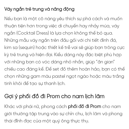
Váy ngắn trẻ trung và năng động
Nếu bạn là một cô nàng yêu thích sự phá cách và muốn
thuận tiện hơn trong việc di chuyển hay nhảy múa, váy
ngắn (Cocktail Dress) là lựa chọn không thể bỏ qua.
Những mẫu váy ngắn trên đầu gối với chi tiết đính đá,
kim sa (sequin) hoặc thiết kế trễ vai sẽ giúp bạn trông cực
kỳ trẻ trung và hiện đại. Kiểu dáng này đặc biệt phù hợp
với những bạn có vóc dáng nhỏ nhắn, giúp “ăn gian”
chiều cao đáng kể. Để set đồ thêm hoàn hảo, bạn có thể
chọn những gam màu pastel ngọt ngào hoặc màu trắng
tinh khôi để tạo sự thanh lịch.
Gợi ý phối đồ đi Prom cho nam lịch lãm
Khác với phái nữ, phong cách
phối đồ đi Prom
cho nam
giới thường tập trung vào sự chỉn chu, lịch lãm và phong
thái đĩnh đạc của một quý ông thực thụ.