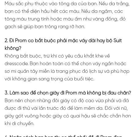
Màu sắc phụ thuộc vào tông da của bạn. Nếu da trắng,
bạn có thể diện hầu hết các màu. Nếu da ngăm, các
tông màu trung tính hoặc màu ấm như vàng đồng, đỏ
gạch sẽ giúp bạn trông rạng rỡ hơn.
2. Đi Prom có bắt buộc phải mặc váy dài hay bộ Suit
không?
Không bắt buộc, trừ khi có yêu cầu khắt khe về
dresscode. Bạn hoàn toàn có thể chọn váy ngắn hoặc
sơ mi quần tây miễn là trang phục đó lịch sự và phù hợp
với không gian sang trọng của buổi tiệc.
3. Làm sao để chọn giày đi Prom mà không bị đau chân?
Bạn nên chọn những đôi giày có độ cao vừa phải và đã
được đi thử vài lần trước đó để làm mềm da. Đối với nữ,
giày gót vuông hoặc giày có quai hậu sẽ chắc chắn hơn
khi di chuyển.