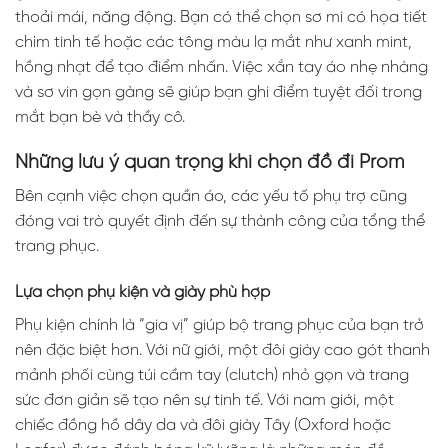
thoải mái, năng động. Bạn có thể chọn sơ mi có họa tiết
chìm tinh tế hoặc các tông màu lạ mắt như xanh mint,
hồng nhạt để tạo điểm nhấn. Việc xắn tay áo nhẹ nhàng
và sơ vin gọn gàng sẽ giúp bạn ghi điểm tuyệt đối trong
mắt bạn bè và thầy cô.
Những lưu ý quan trọng khi chọn đồ đi Prom
Bên cạnh việc chọn quần áo, các yếu tố phụ trợ cũng
đóng vai trò quyết định đến sự thành công của tổng thể
trang phục.
Lựa chọn phụ kiện và giày phù hợp
Phụ kiện chính là “gia vị” giúp bộ trang phục của bạn trở
nên đặc biệt hơn. Với nữ giới, một đôi giày cao gót thanh
mảnh phối cùng túi cầm tay (clutch) nhỏ gọn và trang
sức đơn giản sẽ tạo nên sự tinh tế. Với nam giới, một
chiếc đồng hồ dây da và đôi giày Tây (Oxford hoặc