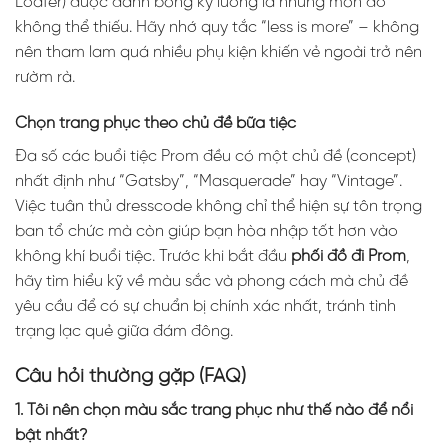
Loafer) được đánh bóng kỹ lưỡng là những món đồ
không thể thiếu. Hãy nhớ quy tắc “less is more” – không
nên tham lam quá nhiều phụ kiện khiến vẻ ngoài trở nên
rườm rà.
Chọn trang phục theo chủ đề bữa tiệc
Đa số các buổi tiệc Prom đều có một chủ đề (concept)
nhất định như “Gatsby”, “Masquerade” hay “Vintage”.
Việc tuân thủ dresscode không chỉ thể hiện sự tôn trọng
ban tổ chức mà còn giúp bạn hòa nhập tốt hơn vào
không khí buổi tiệc. Trước khi bắt đầu
phối đồ đi Prom
,
hãy tìm hiểu kỹ về màu sắc và phong cách mà chủ đề
yêu cầu để có sự chuẩn bị chính xác nhất, tránh tình
trạng lạc quẻ giữa đám đông.
Câu hỏi thường gặp (FAQ)
1. Tôi nên chọn màu sắc trang phục như thế nào để nổi
bật nhất?