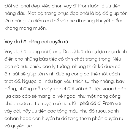
Đối với phái đẹp, việc chọn váy đi Prom luôn là ưu tiên
hàng đầu. Một bộ trang phục đẹp phải là bộ đồ giúp tôn
lên những ưu điểm cơ thể và che đi những khuyết điểm
không mong muốn.
Váy dạ hội dáng dài quyến rũ
Váy dạ hội dáng dài (Long Dress) luôn là sự lựa chọn kinh
điển cho những bữa tiệc có tính chất trang trọng. Nếu
bạn sở hữu chiều cao lý tưởng, những thiết kế đuôi cá
ôm sát sẽ giúp tôn vinh đường cong cơ thể một cách
triệt để. Ngược lại, nếu bạn yêu thích sự nhẹ nhàng, bay
bổng, những mẫu váy xòe chữ A với chất liệu voan hoặc
lụa cao cấp sẽ mang lại vẻ ngoài như một nàng công
chúa bước ra từ truyện cổ tích. Khi
phối đồ đi Prom
với
váy dài, hãy ưu tiên các tông màu như đỏ rượu, xanh
coban hoặc đen huyền bí để tăng thêm phần quyến rũ
và quyền lực.