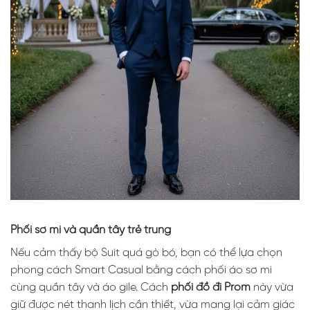
Phối sơ mi và quần tây trẻ trung
Nếu cảm thấy bộ Suit quá gò bó, bạn có thể lựa chọn
phong cách Smart Casual bằng cách phối áo sơ mi
cùng quần tây và áo gile. Cách
phối đồ đi Prom
này vừa
giữ được nét thanh lịch cần thiết, vừa mang lại cảm giác