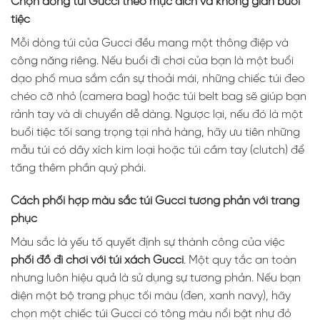
Chọn dòng túi Gucci theo mục đích và không gian buổi
tiệc
Mỗi dòng túi của Gucci đều mang một thông điệp và
công năng riêng. Nếu buổi đi chơi của bạn là một buổi
dạo phố mua sắm cần sự thoải mái, những chiếc túi đeo
chéo cỡ nhỏ (camera bag) hoặc túi belt bag sẽ giúp bạn
rảnh tay và di chuyển dễ dàng. Ngược lại, nếu đó là một
buổi tiệc tối sang trọng tại nhà hàng, hãy ưu tiên những
mẫu túi có dây xích kim loại hoặc túi cầm tay (clutch) để
tăng thêm phần quý phái.
Cách phối hợp màu sắc túi Gucci tương phản với trang
phục
Màu sắc là yếu tố quyết định sự thành công của việc
phối đồ đi chơi với túi xách Gucci
. Một quy tắc an toàn
nhưng luôn hiệu quả là sử dụng sự tương phản. Nếu bạn
diện một bộ trang phục tối màu (đen, xanh navy), hãy
chọn một chiếc túi Gucci có tông màu nổi bật như đỏ