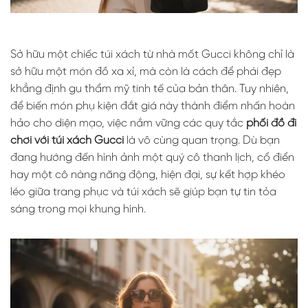
Sở hữu một chiếc túi xách từ nhà mốt Gucci không chỉ là
sở hữu một món đồ xa xỉ, mà còn là cách để phái đẹp
khẳng định gu thẩm mỹ tinh tế của bản thân. Tuy nhiên,
để biến món phụ kiện đắt giá này thành điểm nhấn hoàn
hảo cho diện mạo, việc nắm vững các quy tắc
phối đồ đi
chơi với túi xách Gucci
là vô cùng quan trọng. Dù bạn
đang hướng đến hình ảnh một quý cô thanh lịch, cổ điển
hay một cô nàng năng động, hiện đại, sự kết hợp khéo
léo giữa trang phục và túi xách sẽ giúp bạn tự tin tỏa
sáng trong mọi khung hình.