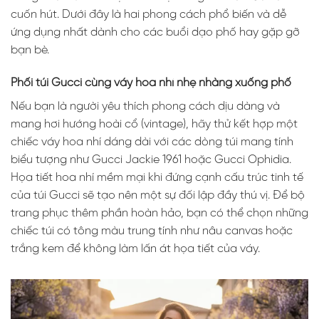
cuốn hút. Dưới đây là hai phong cách phổ biến và dễ
ứng dụng nhất dành cho các buổi dạo phố hay gặp gỡ
bạn bè.
Phối túi Gucci cùng váy hoa nhí nhẹ nhàng xuống phố
Nếu bạn là người yêu thích phong cách dịu dàng và
mang hơi hướng hoài cổ (vintage), hãy thử kết hợp một
chiếc váy hoa nhí dáng dài với các dòng túi mang tính
biểu tượng như Gucci Jackie 1961 hoặc Gucci Ophidia.
Họa tiết hoa nhí mềm mại khi đứng cạnh cấu trúc tinh tế
của túi Gucci sẽ tạo nên một sự đối lập đầy thú vị. Để bộ
trang phục thêm phần hoàn hảo, bạn có thể chọn những
chiếc túi có tông màu trung tính như nâu canvas hoặc
trắng kem để không làm lấn át họa tiết của váy.