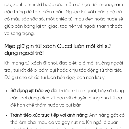
rực, xanh emerald hoặc các mẫu có họa tiết monogram
đặc trưng để tạo điểm nhấn. Ngược lại, với những bộ đồ
có màu sắc sặc sỡ, một chiếc túi màu đen hoặc nude sẽ
giúp cân bằng lại thị giác, tạo nên vẻ ngoài thanh thoát
và sang trọng.
Mẹo giữ gìn túi xách Gucci luôn mới khi sử
dụng ngoài trời
Khi mang túi xách đi chơi, đặc biệt là ở môi trường ngoài
trời, túi rất dễ bị bám bụi hoặc chịu tác động từ thời tiết.
Để giữ cho chiếc túi luôn bền đẹp, bạn nên lưu ý:
Sử dụng xịt bảo vệ da:
Trước khi ra ngoài, hãy sử dụng
các loại dung dịch xịt bảo vệ chuyên dụng cho túi da
để hạn chế thấm nước và bụi bẩn.
Tránh tiếp xúc trực tiếp với ánh nắng:
Ánh nắng gắt có
thể làm phai màu da và gây nứt nẻ. Khi ngồi ở quán