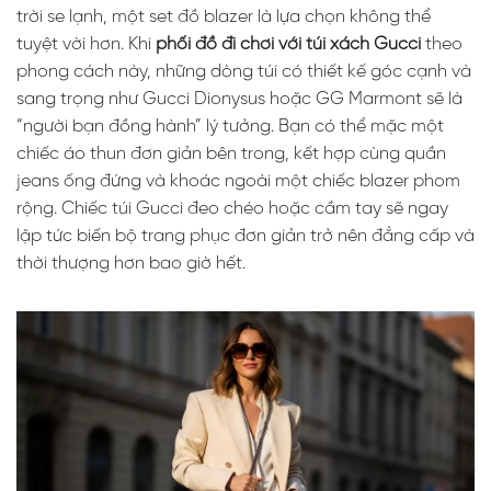
trời se lạnh, một set đồ blazer là lựa chọn không thể
tuyệt vời hơn. Khi
phối đồ đi chơi với túi xách Gucci
theo
phong cách này, những dòng túi có thiết kế góc cạnh và
sang trọng như Gucci Dionysus hoặc GG Marmont sẽ là
“người bạn đồng hành” lý tưởng. Bạn có thể mặc một
chiếc áo thun đơn giản bên trong, kết hợp cùng quần
jeans ống đứng và khoác ngoài một chiếc blazer phom
rộng. Chiếc túi Gucci đeo chéo hoặc cầm tay sẽ ngay
lập tức biến bộ trang phục đơn giản trở nên đẳng cấp và
thời thượng hơn bao giờ hết.