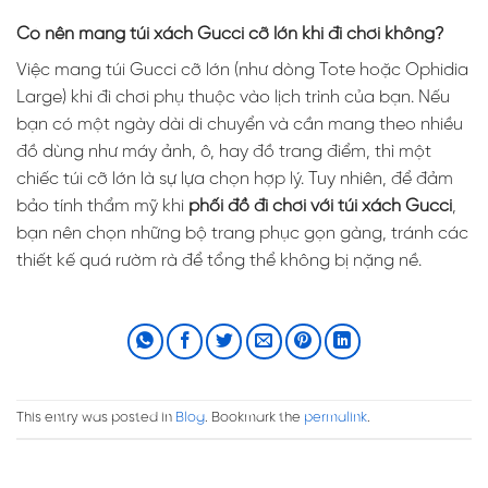
Có nên mang túi xách Gucci cỡ lớn khi đi chơi không?
Việc mang túi Gucci cỡ lớn (như dòng Tote hoặc Ophidia
Large) khi đi chơi phụ thuộc vào lịch trình của bạn. Nếu
bạn có một ngày dài di chuyển và cần mang theo nhiều
đồ dùng như máy ảnh, ô, hay đồ trang điểm, thì một
chiếc túi cỡ lớn là sự lựa chọn hợp lý. Tuy nhiên, để đảm
bảo tính thẩm mỹ khi
phối đồ đi chơi với túi xách Gucci
,
bạn nên chọn những bộ trang phục gọn gàng, tránh các
thiết kế quá rườm rà để tổng thể không bị nặng nề.
This entry was posted in
Blog
. Bookmark the
permalink
.