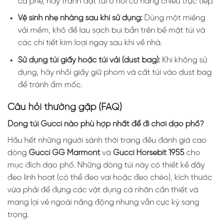
cà phê, hãy tránh đặt túi ở nơi có nắng chiếu trực tiếp.
Vệ sinh nhẹ nhàng sau khi sử dụng:
Dùng một miếng
vải mềm, khô để lau sạch bụi bẩn trên bề mặt túi và
các chi tiết kim loại ngay sau khi về nhà.
Sử dụng túi giấy hoặc túi vải (dust bag):
Khi không sử
dụng, hãy nhồi giấy giữ phom và cất túi vào dust bag
để tránh ẩm mốc.
Câu hỏi thường gặp (FAQ)
Dòng túi Gucci nào phù hợp nhất để đi chơi dạo phố?
Hầu hết những người sành thời trang đều đánh giá cao
dòng
Gucci GG Marmont
và
Gucci Horsebit 1955
cho
mục đích dạo phố. Những dòng túi này có thiết kế dây
đeo linh hoạt (có thể đeo vai hoặc đeo chéo), kích thước
vừa phải để đựng các vật dụng cá nhân cần thiết và
mang lại vẻ ngoài năng động nhưng vẫn cực kỳ sang
trọng.