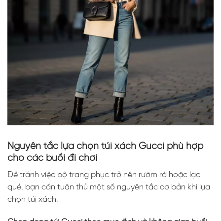
Nguyên tắc lựa chọn túi xách Gucci phù hợp
cho các buổi đi chơi
Để tránh việc bộ trang phục trở nên rườm rà hoặc lạc
quẻ, bạn cần tuân thủ một số nguyên tắc cơ bản khi lựa
chọn túi xách.