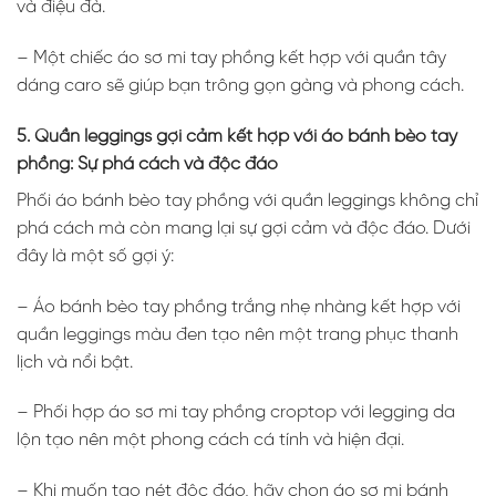
và điệu đà.
– Một chiếc áo sơ mi tay phồng kết hợp với quần tây
dáng caro sẽ giúp bạn trông gọn gàng và phong cách.
5. Quần leggings gợi cảm kết hợp với áo bánh bèo tay
phồng: Sự phá cách và độc đáo
Phối áo bánh bèo tay phồng với quần leggings không chỉ
phá cách mà còn mang lại sự gợi cảm và độc đáo. Dưới
đây là một số gợi ý:
– Áo bánh bèo tay phồng trắng nhẹ nhàng kết hợp với
quần leggings màu đen tạo nên một trang phục thanh
lịch và nổi bật.
– Phối hợp áo sơ mi tay phồng croptop với legging da
lộn tạo nên một phong cách cá tính và hiện đại.
– Khi muốn tạo nét độc đáo, hãy chọn áo sơ mi bánh