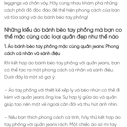
leggings và chân váy. Hãy cùng nhau khám phá những
cách phối đồ độc đáo để thể hiện phong cách của bạn
và tỏa sáng với áo bánh bèo tay phồng!
Những kiểu áo bánh bèo tay phồng mà bạn có
thể mặc cùng các loại quần đẹp như thế nào
1. Áo bánh bèo tay phồng mặc cùng quần jeans: Phong
cách cá nhân và sành điệu
Khi kết hợp áo bánh bèo tay phồng với quần jeans, bạn
có thể tạo ra một phong cách cá nhân và sành điệu.
Dưới đây là một số gợi ý:
– Áo tay phồng với thiết kế xếp ly và bèo nhún có thể đi
kèm với quần jeans ống loe. Sự hợp lý giữa áo và quần
giúp tạo nên một vẻ ngoài cân đối và thu hút ánh nhìn.
– Nếu bạn thích phong cách cá tính, hãy thử kết hợp áo
tay phồng với quần jeans rách. Một chiếc áo sơ mi tay