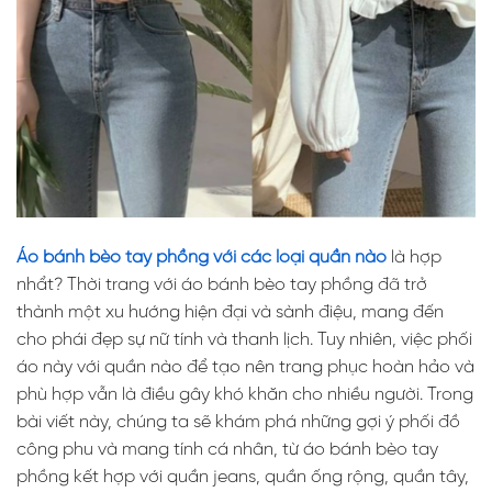
Áo bánh bèo tay phồng với các loại quần nào
là hợp
nhẩt? Thời trang với áo bánh bèo tay phồng đã trở
thành một xu hướng hiện đại và sành điệu, mang đến
cho phái đẹp sự nữ tính và thanh lịch. Tuy nhiên, việc phối
áo này với quần nào để tạo nên trang phục hoàn hảo và
phù hợp vẫn là điều gây khó khăn cho nhiều người. Trong
bài viết này, chúng ta sẽ khám phá những gợi ý phối đồ
công phu và mang tính cá nhân, từ áo bánh bèo tay
phồng kết hợp với quần jeans, quần ống rộng, quần tây,