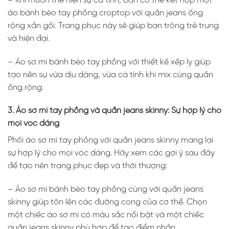
– Khi muốn thể hiện sự cá tính, bạn có thể kết hợp một
áo bánh bèo tay phồng croptop với quần jeans ống
rộng xắn gối. Trang phục này sẽ giúp bạn trông trẻ trung
và hiện đại.
– Áo sơ mi bánh bèo tay phồng với thiết kế xếp ly giúp
tạo nên sự vừa dịu dàng, vừa cá tính khi mix cùng quần
ống rộng.
3. Áo sơ mi tay phồng và quần jeans skinny: Sự hợp lý cho
mọi vóc dáng
Phối áo sơ mi tay phồng với quần jeans skinny mang lại
sự hợp lý cho mọi vóc dáng. Hãy xem các gợi ý sau đây
để tạo nên trang phục đẹp và thời thượng:
– Áo sơ mi bánh bèo tay phồng cùng với quần jeans
skinny giúp tôn lên các đường cong của cơ thể. Chọn
một chiếc áo sơ mi có màu sắc nổi bật và một chiếc
quần jeans skinny phù hợp để tạo điểm nhấn.