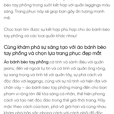
bèo tay phồng trong suốt kết hợp với quần leggings màu
sáng. Trang phục này sẽ giúp bạn gây ấn tượng mạnh
mẽ.
Chúc bạn tìm được sự kết hợp phù hợp cho áo bánh bèo
tay phồng và các loại quần khác nhau!
Cùng khám phá sự sáng tạo với áo bánh bèo
tay phồng và chọn lựa trang phục đẹp mắt
Áo bánh bèo tay phồng
cá tính và sành điệu với quần
jeans, đến vẻ ngoài tự tin và cá tính với quần ống rộng,
sự sang trọng và tinh tế với quần tây, sự phá cách và
độc đáo với leggings, cùng với sự nữ tính và hiện đại với
chân váy – áo bánh bèo tay phồng mang đến cho bạn
phạm vi rộng lớn để tỏa sáng cá nhân, thể hiện phong
cách và tạo nét độc đáo trong thế giới thời trang. Hãy
mặc theo cách của bạn, phá vỡ giới hạn và cùng nhau
khám phá bản sắc phong cách với cách phối đồ độc