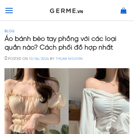
Skip
to
content
BLOG
Áo bánh bèo tay phồng với các loại
quần nào? Cách phối đồ hợp nhất
POSTED ON
10/06/2024
BY
THUAN NGUYEN