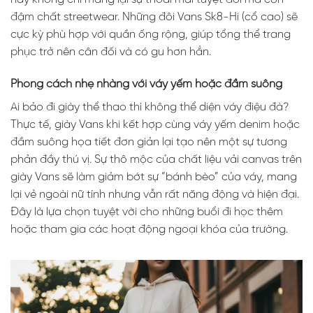
đậm chất streetwear. Những đôi Vans Sk8-Hi (cổ cao) sẽ
cực kỳ phù hợp với quần ống rộng, giúp tổng thể trang
phục trở nên cân đối và có gu hơn hẳn.
Phong cách nhẹ nhàng với váy yếm hoặc đầm suông
Ai bảo đi giày thể thao thì không thể diện váy điệu đà?
Thực tế, giày Vans khi kết hợp cùng váy yếm denim hoặc
đầm suông họa tiết đơn giản lại tạo nên một sự tương
phản đầy thú vị. Sự thô mộc của chất liệu vải canvas trên
giày Vans sẽ làm giảm bớt sự “bánh bèo” của váy, mang
lại vẻ ngoài nữ tính nhưng vẫn rất năng động và hiện đại.
Đây là lựa chọn tuyệt vời cho những buổi đi học thêm
hoặc tham gia các hoạt động ngoại khóa của trường.