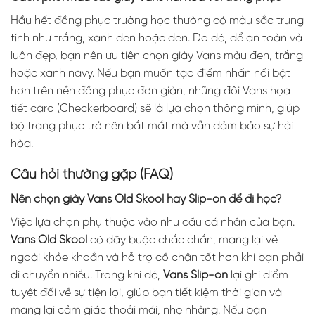
Hầu hết đồng phục trường học thường có màu sắc trung
tính như trắng, xanh đen hoặc đen. Do đó, để an toàn và
luôn đẹp, bạn nên ưu tiên chọn giày Vans màu đen, trắng
hoặc xanh navy. Nếu bạn muốn tạo điểm nhấn nổi bật
hơn trên nền đồng phục đơn giản, những đôi Vans họa
tiết caro (Checkerboard) sẽ là lựa chọn thông minh, giúp
bộ trang phục trở nên bắt mắt mà vẫn đảm bảo sự hài
hòa.
Câu hỏi thường gặp (FAQ)
Nên chọn giày Vans Old Skool hay Slip-on để đi học?
Việc lựa chọn phụ thuộc vào nhu cầu cá nhân của bạn.
Vans Old Skool
có dây buộc chắc chắn, mang lại vẻ
ngoài khỏe khoắn và hỗ trợ cổ chân tốt hơn khi bạn phải
di chuyển nhiều. Trong khi đó,
Vans Slip-on
lại ghi điểm
tuyệt đối về sự tiện lợi, giúp bạn tiết kiệm thời gian và
mang lại cảm giác thoải mái, nhẹ nhàng. Nếu bạn