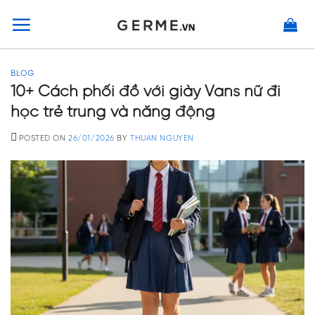
Skip
to
content
BLOG
10+ Cách phối đồ với giày Vans nữ đi
học trẻ trung và năng động
POSTED ON
26/01/2026
BY
THUAN NGUYEN