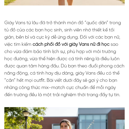
Giày Vans từ lâu đã trở thành món đồ “quốc dân” trong
tủ đồ của các bạn học sinh, sinh viên nhờ thiết kế tối
giản, bền bỉ và cực kỳ dễ ứng dụng. Đối với các bạn nữ,
việc tìm kiếm
cách phối đồ với giày Vans nữ đi học
sao
cho vừa đảm bảo tính lịch sự, phù hợp với môi trường
học đường, vừa thể hiện được cá tính riêng là điều luôn
được quan tâm hàng đầu. Dù bạn theo đuổi phong cách
năng động, cá tính hay dịu dàng, giày Vans đều có thể
“cân” hết mọi outfit. Bài viết dưới đây sẽ gợi ý cho bạn
những công thức mix-match cực chuẩn để mỗi ngày
đến trường đều là một trải nghiệm thời trang đầy tự tin.