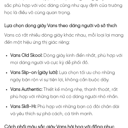
sắc phù hợp với vóc dáng cũng như quy định của trường
học là điều vô cùng quan trọng.
Lựa chọn dòng giày Vans theo dáng người và sở thích
Vans có rất nhiều dòng giày khác nhau, mỗi loại lại mang
đến một hiệu ứng thị giác riêng:
Vans Old Skool:
Dòng giày kinh điển nhất, phù hợp với
mọi dáng người và cực kỳ dễ phối đồ.
Vans Slip-on (giày lười):
Lựa chọn tối ưu cho những
ngày bận rộn vì sự tiện lợi, không cần buộc dây.
Vans Authentic:
Thiết kế mỏng nhẹ, thanh thoát, rất
phù hợp với những bạn nữ có dáng người nhỏ nhắn.
Vans Sk8-Hi:
Phù hợp với những bạn có đôi chân dài
và yêu thích sự phá cách, cá tính mạnh.
Cách phối màu sắc giày Vans hài hòa với đồng phục