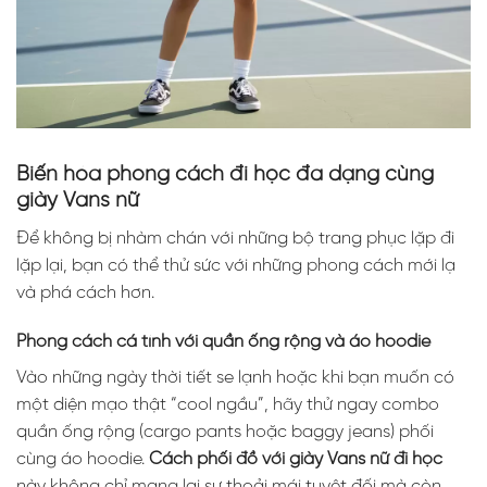
Biến hóa phong cách đi học đa dạng cùng
giày Vans nữ
Để không bị nhàm chán với những bộ trang phục lặp đi
lặp lại, bạn có thể thử sức với những phong cách mới lạ
và phá cách hơn.
Phong cách cá tính với quần ống rộng và áo hoodie
Vào những ngày thời tiết se lạnh hoặc khi bạn muốn có
một diện mạo thật “cool ngầu”, hãy thử ngay combo
quần ống rộng (cargo pants hoặc baggy jeans) phối
cùng áo hoodie.
Cách phối đồ với giày Vans nữ đi học
này không chỉ mang lại sự thoải mái tuyệt đối mà còn