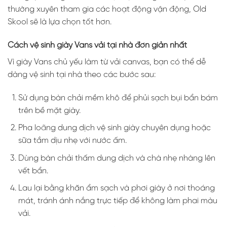
thường xuyên tham gia các hoạt động vận động, Old
Skool sẽ là lựa chọn tốt hơn.
Cách vệ sinh giày Vans vải tại nhà đơn giản nhất
Vì giày Vans chủ yếu làm từ vải canvas, bạn có thể dễ
dàng vệ sinh tại nhà theo các bước sau:
Sử dụng bàn chải mềm khô để phủi sạch bụi bẩn bám
trên bề mặt giày.
Pha loãng dung dịch vệ sinh giày chuyên dụng hoặc
sữa tắm dịu nhẹ với nước ấm.
Dùng bàn chải thấm dung dịch và chà nhẹ nhàng lên
vết bẩn.
Lau lại bằng khăn ẩm sạch và phơi giày ở nơi thoáng
mát, tránh ánh nắng trực tiếp để không làm phai màu
vải.