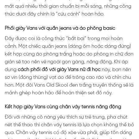
mất quá nhiều thời gian chuẩn bị mỗi sáng, những công
thức dưới đây chính là “cứu cánh” hoàn hảo.
Phối giày Vans với quần jeans và áo phông basic
Đây được coi là công thức “bất bại” trong mọi hoàn
cảnh. Một chiếc quần jeans (dáng ôm hoặc dáng đứng)
kết hợp cùng áo phông trắng hoặc áo phông in chữ đơn
giản sẽ tạo nên vẻ ngoài gọn gàng, năng động. Khi áp
dụng
cách phối đồ với giày Vans nữ đi học
này, bạn nên
sơ vin (đóng thùng) vạt áo để trông cao ráo và chỉn chu
hơn. Một đôi Vans Old Skool đen trắng truyền thống sẽ là
mảnh ghép hoàn hảo để hoàn thiện set đồ này.
Kết hợp giày Vans cùng chân váy tennis năng động
Đối với những cô nàng yêu thích sự trẻ trung, pha chút
nét thể thao thì chân váy tennis là lựa chọn không thể bỏ
qua. Chân váy tennis có độ xòe vừa phải, giúp tôn dáng